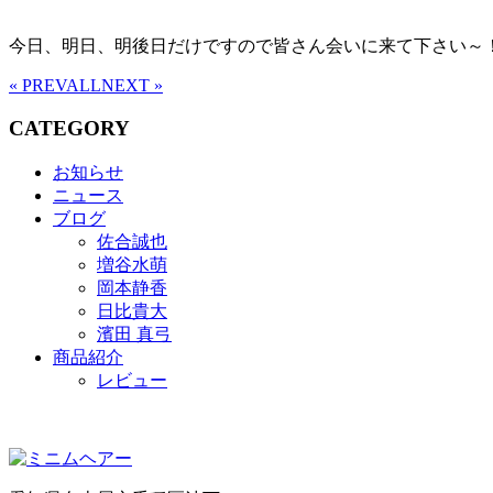
今日、明日、明後日だけですので皆さん会いに来て下さい～
« PREV
ALL
NEXT »
CATEGORY
お知らせ
ニュース
ブログ
佐合誠也
増谷水萌
岡本静香
日比貴大
濱田 真弓
商品紹介
レビュー