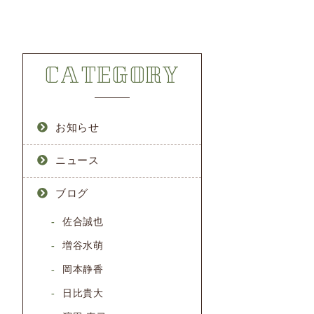
CATEGORY
お知らせ
ニュース
ブログ
佐合誠也
増谷水萌
岡本静香
日比貴大