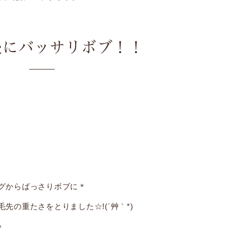
後にバッサリボブ！！
グからばっさりボブに＊
先の重たさをとりました☆!(´艸｀*)
♪