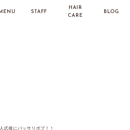
HAIR
MENU
STAFF
BLOG
CARE
BLOG
ブログ/濱田 真弓
人式後にバッサリボブ！！