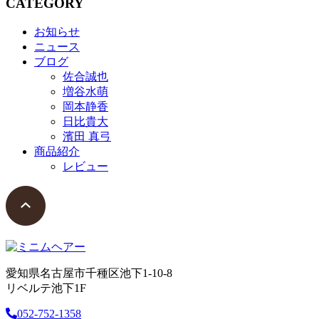
CATEGORY
お知らせ
ニュース
ブログ
佐合誠也
増谷水萌
岡本静香
日比貴大
濱田 真弓
商品紹介
レビュー
愛知県名古屋市千種区池下1-10-8
リベルテ池下1F
052-752-1358