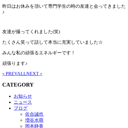
昨日はお休みを頂いて専門学生の時の友達と会ってきました
♪
友達が撮ってくれました(笑)
たくさん笑って話して本当に充実していました☆
みんな私の頑張るエネルギーです！
頑張ります♪
« PREV
ALL
NEXT »
CATEGORY
お知らせ
ニュース
ブログ
佐合誠也
増谷水萌
岡本静香