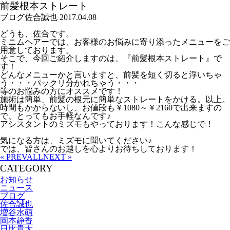
前髪根本ストレート
ブログ
佐合誠也
2017.04.08
どうも、佐合です。
ミニムヘアーでは、お客様のお悩みに寄り添ったメニューをご
用意しております。
そこで、今回ご紹介しますのは、『前髪根本ストレート』で
す！
どんなメニューかと言いますと、前髪を短く切ると浮いちゃ
う・・・パックリ分かれちゃう・・・
等のお悩みの方にオススメです！
施術は簡単、前髪の根元に簡単なストレートをかける。以上。
時間もかからないし、お値段も￥1080～￥2160で出来ますの
で、とってもお手軽なんです♪
アシスタントのミズモもやっております！こんな感じで！
気になる方は、ミズモに聞いてください♪
では、皆さんのお越しを心よりお待ちしております！
« PREV
ALL
NEXT »
CATEGORY
お知らせ
ニュース
ブログ
佐合誠也
増谷水萌
岡本静香
日比貴大