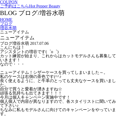
COUPON
ご予約はこちら
Hot Pepper Beauty
BLOG
ブログ/増谷水萌
HOME
ブログ
増谷水萌
ニューアイテム
ニューアイテム
ブログ
増谷水萌
2017.07.06
こんにちは！
アシスタントの増谷です(゜o゜)
カット練習が始まり、これからはカットモデルさんも募集して
いきます！
なので・・・
ニューアイテム！シザーケースを買ってしまいました～。
私のケースは右側の茶色です(^^♪
長く使えるように、と牛革のとっても丈夫なケースを買いまし
た。
自分で買うと愛着が湧きますね☆
頑張る気持ちも出てきます！！！
今月は個人キャンペーン実施中です！
個人個人で内容が異なりますので、各スタイリストに聞いてみ
て下さい♪
ちなみに私もモデルさんに向けてのキャンペーンをやっていま
す。