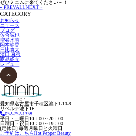
ぜひミニムに来てください～！
« PREV
ALL
NEXT »
CATEGORY
お知らせ
ニュース
ブログ
佐合誠也
増谷水萌
岡本静香
日比貴大
濱田 真弓
商品紹介
レビュー
愛知県名古屋市千種区池下1-10-8
リベルテ池下1F
052-752-1358
平日・土曜日10：00～20：00
日曜日・祝日10：00～19：00
[定休日] 毎週月曜日と火曜日
ご予約はこちら
Hot Pepper Beauty