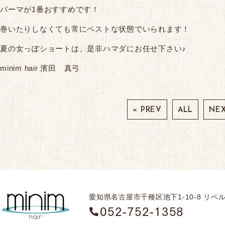
パーマが1番おすすめです！
巻いたりしなくても常にベストな状態でいられます！
夏の女っぽショートは、是非ハマダにお任せ下さい♪
minim hair 濱田 真弓
« PREV
ALL
NEX
愛知県名古屋市千種区池下1-10-8
リベル
052-752-1358