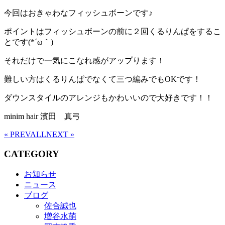
今回はおきゃわなフィッシュボーンです♪
ポイントはフィッシュボーンの前に２回くるりんぱをするこ
とです(*´ω｀)
それだけで一気にこなれ感がアップります！
難しい方はくるりんぱでなくて三つ編みでもOKです！
ダウンスタイルのアレンジもかわいいので大好きです！！
minim hair 濱田 真弓
« PREV
ALL
NEXT »
CATEGORY
お知らせ
ニュース
ブログ
佐合誠也
増谷水萌