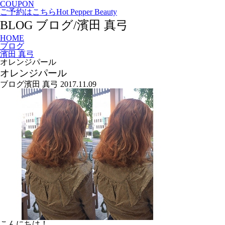
COUPON
ご予約はこちら
Hot Pepper Beauty
BLOG
ブログ/濱田 真弓
HOME
ブログ
濱田 真弓
オレンジパール
オレンジパール
ブログ
濱田 真弓
2017.11.09
こんにちは！