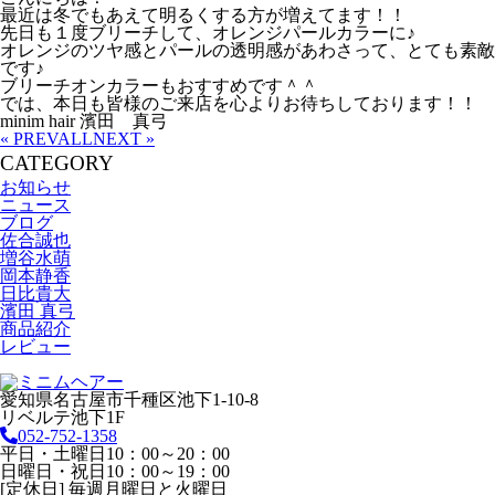
最近は冬でもあえて明るくする方が増えてます！！
先日も１度ブリーチして、オレンジパールカラーに♪
オレンジのツヤ感とパールの透明感があわさって、とても素敵
です♪
ブリーチオンカラーもおすすめです＾＾
では、本日も皆様のご来店を心よりお待ちしております！！
minim hair 濱田 真弓
« PREV
ALL
NEXT »
CATEGORY
お知らせ
ニュース
ブログ
佐合誠也
増谷水萌
岡本静香
日比貴大
濱田 真弓
商品紹介
レビュー
愛知県名古屋市千種区池下1-10-8
リベルテ池下1F
052-752-1358
平日・土曜日10：00～20：00
日曜日・祝日10：00～19：00
[定休日] 毎週月曜日と火曜日