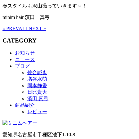
春スタイルも沢山撮っていきます～！
minim hair 濱田 真弓
« PREV
ALL
NEXT »
CATEGORY
お知らせ
ニュース
ブログ
佐合誠也
増谷水萌
岡本静香
日比貴大
濱田 真弓
商品紹介
レビュー
愛知県名古屋市千種区池下1-10-8