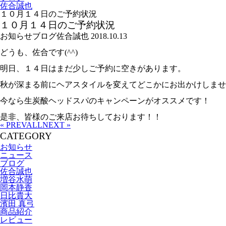
佐合誠也
１０月１４日のご予約状況
１０月１４日のご予約状況
お知らせ
ブログ
佐合誠也
2018.10.13
どうも、佐合です(^^)
明日、１４日はまだ少しご予約に空きがあります。
秋が深まる前にヘアスタイルを変えてどこかにお出かけしませ
今なら生炭酸ヘッドスパのキャンペーンがオススメです！
是非、皆様のご来店お待ちしております！！
« PREV
ALL
NEXT »
CATEGORY
お知らせ
ニュース
ブログ
佐合誠也
増谷水萌
岡本静香
日比貴大
濱田 真弓
商品紹介
レビュー