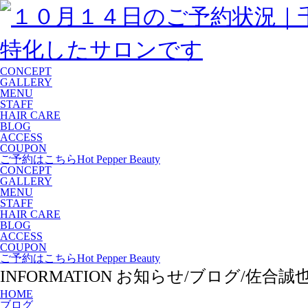
CONCEPT
GALLERY
MENU
STAFF
HAIR CARE
BLOG
ACCESS
COUPON
ご予約はこちら
Hot Pepper Beauty
CONCEPT
GALLERY
MENU
STAFF
HAIR CARE
BLOG
ACCESS
COUPON
ご予約はこちら
Hot Pepper Beauty
INFORMATION
お知らせ/ブログ/佐合誠
HOME
ブログ