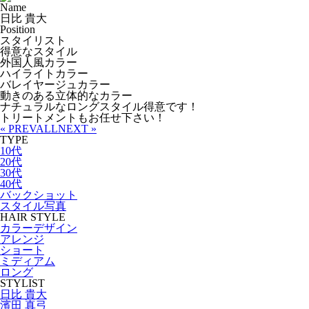
Name
日比 貴大
Position
スタイリスト
得意なスタイル
外国人風カラー
ハイライトカラー
バレイヤージュカラー
動きのある立体的なカラー
ナチュラルなロングスタイル得意です！
トリートメントもお任せ下さい！
« PREV
ALL
NEXT »
TYPE
10代
20代
30代
40代
バックショット
スタイル写真
HAIR STYLE
カラーデザイン
アレンジ
ショート
ミディアム
ロング
STYLIST
日比 貴大
濱田 真弓