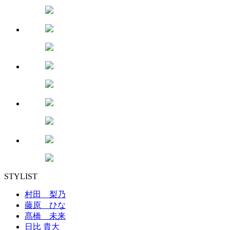
STYLIST
村田 梨乃
藤原 ひな
髙橋 未来
日比 貴大