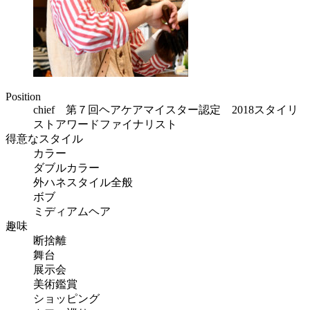
Position
chief 第７回ヘアケアマイスター認定 2018スタイリ
ストアワードファイナリスト
得意なスタイル
カラー
ダブルカラー
外ハネスタイル全般
ボブ
ミディアムヘア
趣味
断捨離
舞台
展示会
美術鑑賞
ショッピング